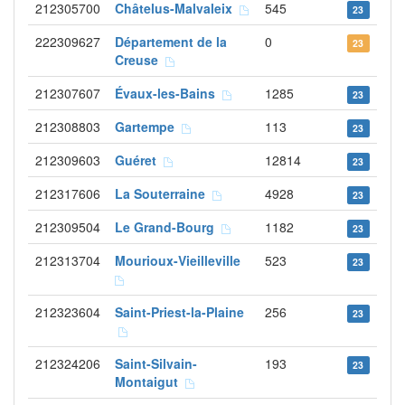
212305700
Châtelus-Malvaleix
545
23
222309627
Département de la
0
23
Creuse
212307607
Évaux-les-Bains
1285
23
212308803
Gartempe
113
23
212309603
Guéret
12814
23
212317606
La Souterraine
4928
23
212309504
Le Grand-Bourg
1182
23
212313704
Mourioux-Vieilleville
523
23
212323604
Saint-Priest-la-Plaine
256
23
212324206
Saint-Silvain-
193
23
Montaigut