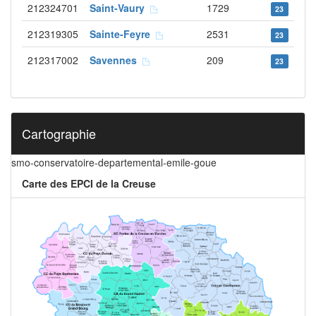
212324701
Saint-Vaury
1729
23
212319305
Sainte-Feyre
2531
23
212317002
Savennes
209
23
Cartographie
smo-conservatoire-departemental-emile-goue
Carte des EPCI de la Creuse