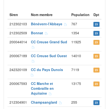
Siren
Nom membre
Population
Dpt
212302103
Bénévent-l'Abbaye
767
23
212302509
Bonnat
1354
23
200044014
CC Creuse Grand Sud
11925
23
200067189
CC Creuse Sud Ouest
14010
23
242320109
CC du Pays Dunois
7119
23
200067593
CC Marche et
13175
23
Combraille en
Aquitaine
212304901
Champsanglard
255
23