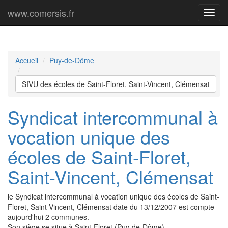
www.comersis.fr
Menu
princi
Accueil
Puy-de-Dôme
SIVU des écoles de Saint-Floret, Saint-Vincent, Clémensat
Syndicat intercommunal à
vocation unique des
écoles de Saint-Floret,
Saint-Vincent, Clémensat
le Syndicat intercommunal à vocation unique des écoles de Saint-
Floret, Saint-Vincent, Clémensat date du 13/12/2007 est compte
aujourd'hui 2 communes.
Son siège se situe à Saint-Floret (Puy-de-Dôme).