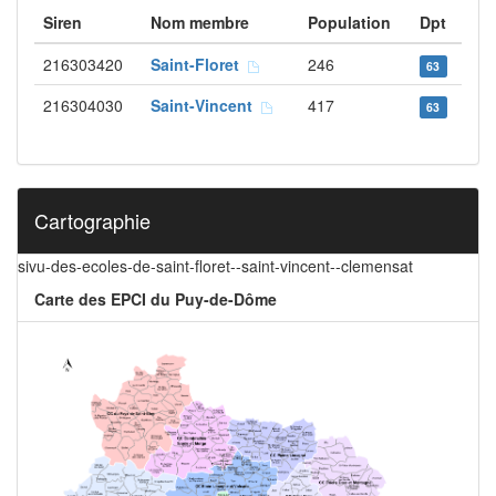
Siren
Nom membre
Population
Dpt
216303420
Saint-Floret
246
63
216304030
Saint-Vincent
417
63
Cartographie
sivu-des-ecoles-de-saint-floret--saint-vincent--clemensat
Carte des EPCI du Puy-de-Dôme