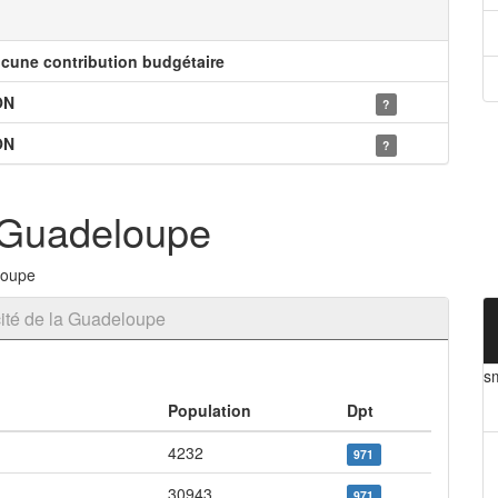
cune contribution budgétaire
ON
?
ON
?
a Guadeloupe
loupe
cité de la Guadeloupe
sm
Population
Dpt
4232
971
30943
971