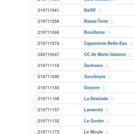
219711041
Baillif
219711058
Basse-Terre
219711066
Bouillante
219711074
Capesterre-Belle-Eau
249710047
CC de Marie-Galante
219711116
Deshaies
219711090
Gourbeyre
219711140
Goyave
219711108
La Désirade
219711157
Lamentin
219711132
Le Gosier
219711173
Le Moule