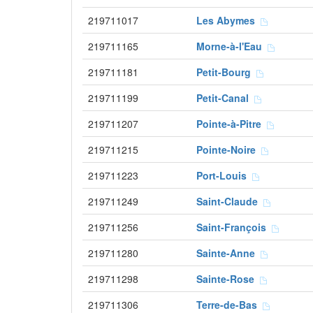
219711017
Les Abymes
219711165
Morne-à-l'Eau
219711181
Petit-Bourg
219711199
Petit-Canal
219711207
Pointe-à-Pitre
219711215
Pointe-Noire
219711223
Port-Louis
219711249
Saint-Claude
219711256
Saint-François
219711280
Sainte-Anne
219711298
Sainte-Rose
219711306
Terre-de-Bas