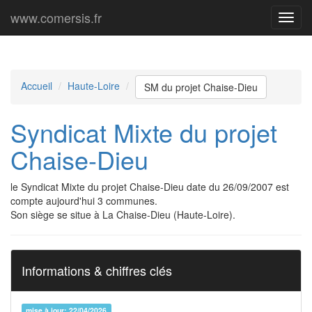
www.comersis.fr
Menu
princi
Accueil
Haute-Loire
SM du projet Chaise-Dieu
Syndicat Mixte du projet
Chaise-Dieu
le Syndicat Mixte du projet Chaise-Dieu date du 26/09/2007 est
compte aujourd'hui 3 communes.
Son siège se situe à La Chaise-Dieu (Haute-Loire).
Informations & chiffres clés
mise à jour: 22/04/2026