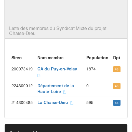
Liste des membres du Syndicat Mixte du projet
Chaise-Dieu
Siren
Nom membre
Population
Dpt
200073419
CA du Puy-en-Velay
1874
43
224300012
Département de la
0
43
Haute-Loire
214300485
La Chaise-Dieu
595
43