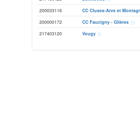
200033116
CC Cluses-Arve et Monta
200000172
CC Faucigny - Glières
217403120
Vougy