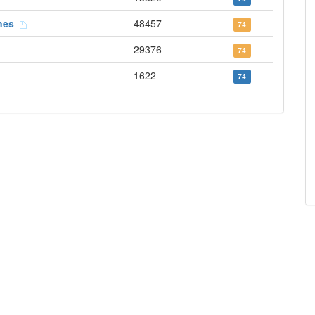
gnes
48457
74
29376
74
1622
74