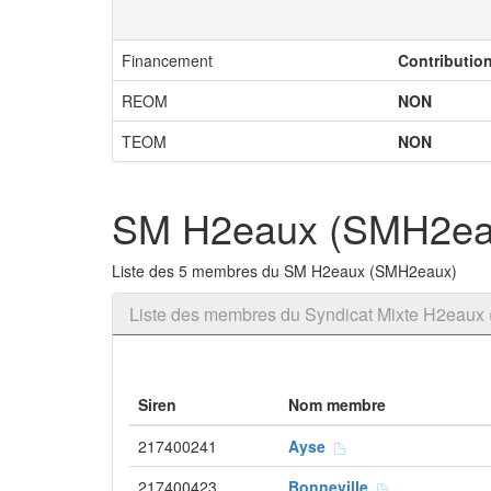
Financement
Contributio
REOM
NON
TEOM
NON
SM H2eaux (SMH2ea
Liste des 5 membres du SM H2eaux (SMH2eaux)
Liste des membres du Syndicat Mixte H2eau
Siren
Nom membre
217400241
Ayse
217400423
Bonneville