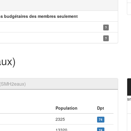
ns budgétaires des membres seulement
?
?
ux)
x (SMH2eaux)
s
Population
Dpt
2325
74
13320
74