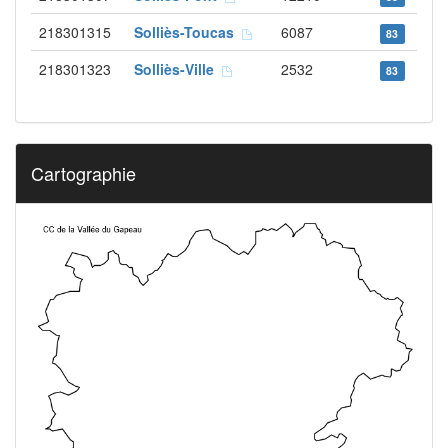
218301315
Solliès-Toucas
6087
83
218301323
Solliès-Ville
2532
83
Cartographie