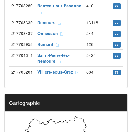
217703289
Nanteau-sur-Essonne
410
77
217703339
Nemours
13118
77
217703487
Ormesson
244
77
217703958
Rumont
126
77
217704311
Saint-Pierre-lès-
5424
77
Nemours
217705201
Villiers-sous-Grez
684
77
Cartographie