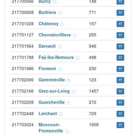
217700566
Burcy
148
77
217700608
Buthiers
771
77
217701028
Châtenoy
157
77
217701127
Chevrainvilliers
255
77
217701564
Darvault
946
77
217701788
Faÿ-lès-Nemours
498
77
217701986
Fromont
230
77
217702000
Garentreville
123
77
217702166
Grez-sur-Loing
1457
77
217702208
Guercheville
272
77
217702448
Larchant
729
77
217703024
Moncourt-
1908
77
Fromonville