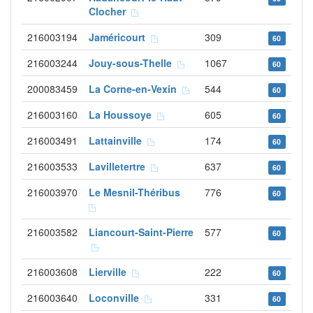
Clocher
216003194
Jaméricourt
309
60
216003244
Jouy-sous-Thelle
1067
60
200083459
La Corne-en-Vexin
544
60
216003160
La Houssoye
605
60
216003491
Lattainville
174
60
216003533
Lavilletertre
637
60
216003970
Le Mesnil-Théribus
776
60
216003582
Liancourt-Saint-Pierre
577
60
216003608
Lierville
222
60
216003640
Loconville
331
60