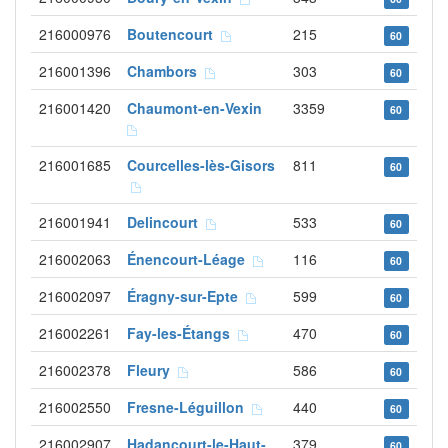
216000976
Boutencourt
215
60
216001396
Chambors
303
60
216001420
Chaumont-en-Vexin
3359
60
216001685
Courcelles-lès-Gisors
811
60
216001941
Delincourt
533
60
216002063
Énencourt-Léage
116
60
216002097
Éragny-sur-Epte
599
60
216002261
Fay-les-Étangs
470
60
216002378
Fleury
586
60
216002550
Fresne-Léguillon
440
60
216002907
Hadancourt-le-Haut-
379
60