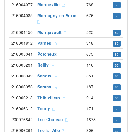
216004077
Monneville
769
60
216004085
Montagny-en-Vexin
676
60
216004150
Montjavoult
525
60
216004812
Parnes
318
60
216005041
Porcheux
675
60
216005231
Reilly
116
60
216006049
Senots
351
60
216006056
Serans
187
60
216006213
Thibivillers
214
60
216006312
Tourly
171
60
200076842
Trie-Château
1878
60
216006361
Trie-la-Ville
306
60