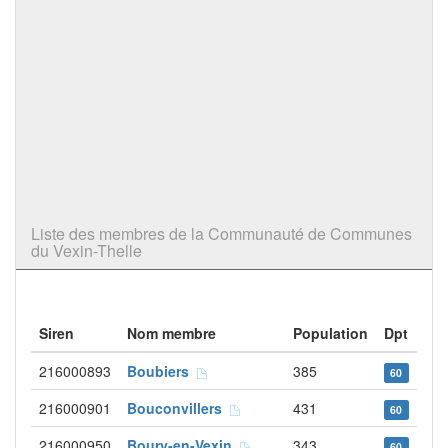
Liste des membres de la Communauté de Communes
du Vexin-Thelle
Siren
Nom membre
Population
Dpt
216000893
Boubiers
385
60
216000901
Bouconvillers
431
60
216000950
Boury-en-Vexin
343
60