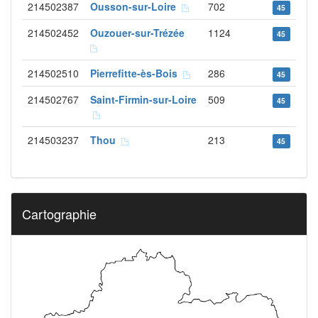
214502387
Ousson-sur-Loire
702
45
214502452
Ouzouer-sur-Trézée
1124
45
214502510
Pierrefitte-ès-Bois
286
45
214502767
Saint-Firmin-sur-Loire
509
45
214503237
Thou
213
45
Cartographie