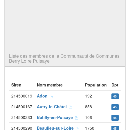
Liste des membres de la Communauté de Communes
Berry Loire Puisaye
Siren
Nom membre
Population
Dpt
214500019
Adon
192
45
214500167
Autry-le-Châtel
858
45
214500233
Batilly-en-Puisaye
106
45
214500290
Beaulieu-sur-Loire
1750
45