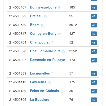
214500407
Bonny-sur-Loire
1851
45
214500522
Breteau
95
45
214500530
Briare
5012
45
214500647
Cernoy-en-Berry
427
45
214500704
Champoulet
52
45
214500878
Châtillon-sur-Loire
3152
45
214501207
Dammarie-en-Puisaye
173
45
214501389
Escrignelles
57
45
214501413
Faverelles
175
45
214501439
Feins-en-Gâtinais
30
45
214500605
La Bussière
761
45