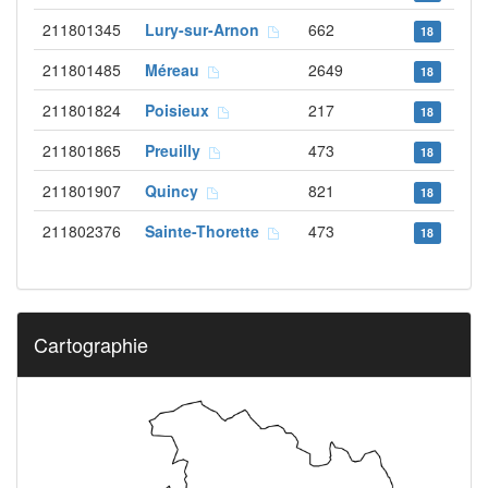
211801345
Lury-sur-Arnon
662
18
211801485
Méreau
2649
18
211801824
Poisieux
217
18
211801865
Preuilly
473
18
211801907
Quincy
821
18
211802376
Sainte-Thorette
473
18
Cartographie