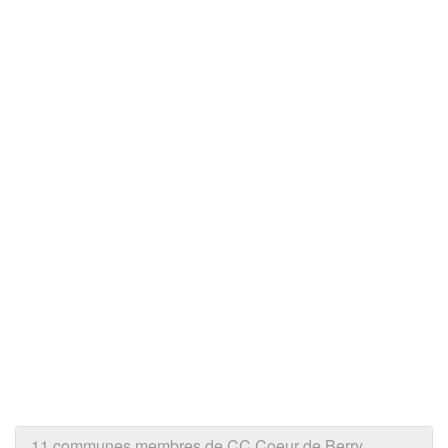
11 communes membres de CC Coeur de Berry