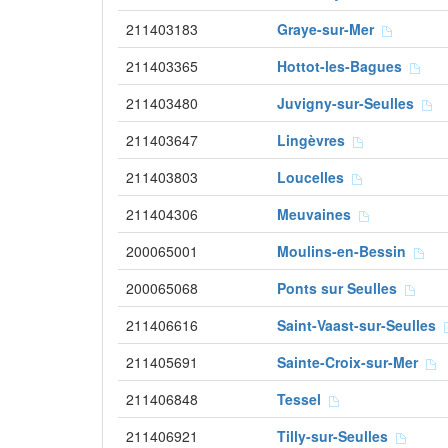
211403183
Graye-sur-Mer
211403365
Hottot-les-Bagues
211403480
Juvigny-sur-Seulles
211403647
Lingèvres
211403803
Loucelles
211404306
Meuvaines
200065001
Moulins-en-Bessin
200065068
Ponts sur Seulles
211406616
Saint-Vaast-sur-Seulles
211405691
Sainte-Croix-sur-Mer
211406848
Tessel
211406921
Tilly-sur-Seulles