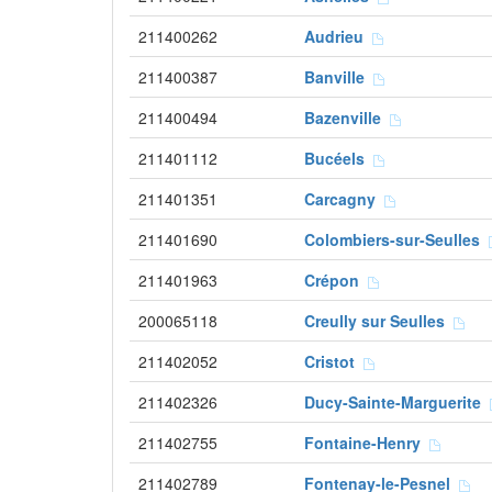
211400262
Audrieu
211400387
Banville
211400494
Bazenville
211401112
Bucéels
211401351
Carcagny
211401690
Colombiers-sur-Seulles
211401963
Crépon
200065118
Creully sur Seulles
211402052
Cristot
211402326
Ducy-Sainte-Marguerite
211402755
Fontaine-Henry
211402789
Fontenay-le-Pesnel