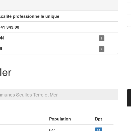
scalité professionnelle unique
841 343,00
ON
?
I
?
Mer
munes Seulles Terre et Mer
Population
Dpt
641
14