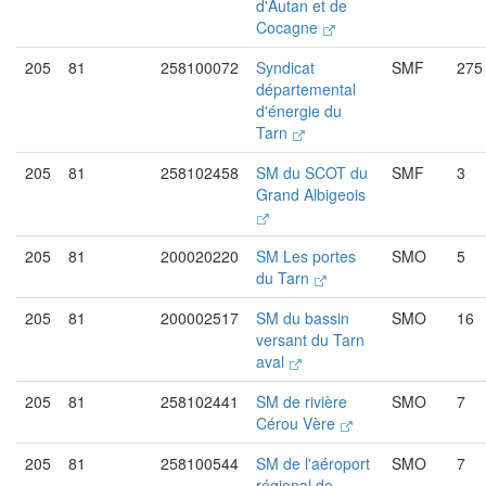
d'Autan et de
Cocagne
205
81
258100072
Syndicat
SMF
275
départemental
d'énergie du
Tarn
205
81
258102458
SM du SCOT du
SMF
3
Grand Albigeois
205
81
200020220
SM Les portes
SMO
5
du Tarn
205
81
200002517
SM du bassin
SMO
16
versant du Tarn
aval
205
81
258102441
SM de rivière
SMO
7
Cérou Vère
205
81
258100544
SM de l'aéroport
SMO
7
régional de