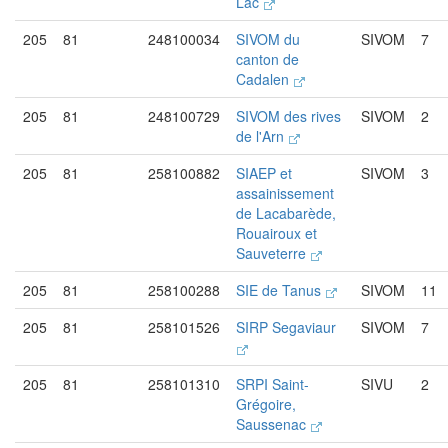
Lac
205
81
248100034
SIVOM du
SIVOM
7
canton de
Cadalen
205
81
248100729
SIVOM des rives
SIVOM
2
de l'Arn
205
81
258100882
SIAEP et
SIVOM
3
assainissement
de Lacabarède,
Rouairoux et
Sauveterre
205
81
258100288
SIE de Tanus
SIVOM
11
205
81
258101526
SIRP Segaviaur
SIVOM
7
205
81
258101310
SRPI Saint-
SIVU
2
Grégoire,
Saussenac