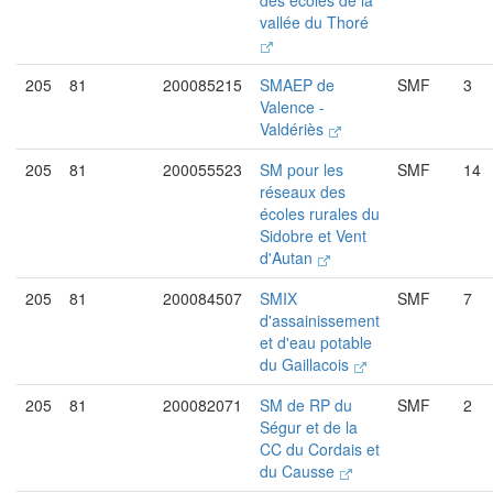
des écoles de la
vallée du Thoré
205
81
200085215
SMAEP de
SMF
3
Valence -
Valdériès
205
81
200055523
SM pour les
SMF
14
réseaux des
écoles rurales du
Sidobre et Vent
d'Autan
205
81
200084507
SMIX
SMF
7
d'assainissement
et d'eau potable
du Gaillacois
205
81
200082071
SM de RP du
SMF
2
Ségur et de la
CC du Cordais et
du Causse