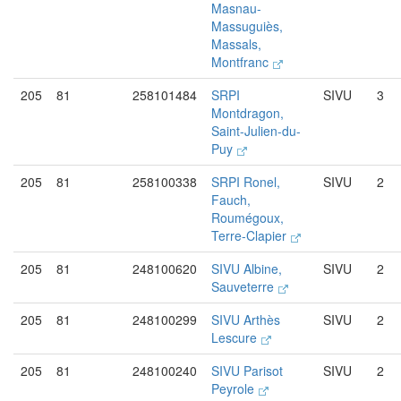
Masnau-
Massuguiès,
Massals,
Montfranc
205
81
258101484
SRPI
SIVU
3
Montdragon,
Saint-Julien-du-
Puy
205
81
258100338
SRPI Ronel,
SIVU
2
Fauch,
Roumégoux,
Terre-Clapier
205
81
248100620
SIVU Albine,
SIVU
2
Sauveterre
205
81
248100299
SIVU Arthès
SIVU
2
Lescure
205
81
248100240
SIVU Parisot
SIVU
2
Peyrole