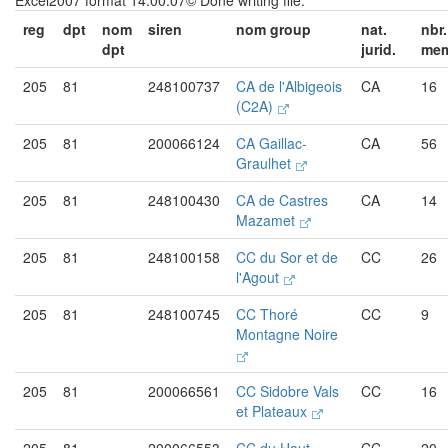
Excel2007 format 14:00:07© Done writing file.
reg
dpt
nom
siren
nom group
nat.
nbr.
dpt
jurid.
mem
205
81
248100737
CA de l'Albigeois
CA
16
(C2A)
205
81
200066124
CA Gaillac-
CA
56
Graulhet
205
81
248100430
CA de Castres
CA
14
Mazamet
205
81
248100158
CC du Sor et de
CC
26
l'Agout
205
81
248100745
CC Thoré
CC
9
Montagne Noire
205
81
200066561
CC Sidobre Vals
CC
16
et Plateaux