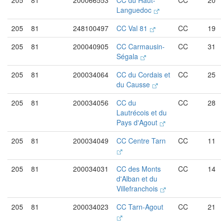
205
81
200066553
CC du Haut-
CC
20
Languedoc
205
81
248100497
CC Val 81
CC
19
205
81
200040905
CC Carmausin-
CC
31
Ségala
205
81
200034064
CC du Cordais et
CC
25
du Causse
205
81
200034056
CC du
CC
28
Lautrécois et du
Pays d'Agout
205
81
200034049
CC Centre Tarn
CC
11
205
81
200034031
CC des Monts
CC
14
d'Alban et du
Villefranchois
205
81
200034023
CC Tarn-Agout
CC
21