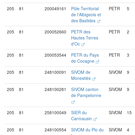
205
81
200049161
Pôle Territorial
PETR
5
de l'Albigeois et
des Bastides
205
81
200052660
PETR des
PETR
2
Hautes Terres
d'Oc
205
81
200053544
PETR du Pays
PETR
3
de Cocagne
205
81
248100091
SIVOM de
SIVOM
9
Monestiés
205
81
248100281
SIVOM canton
SIVOM
9
de Pampelonne
205
81
258100049
SIER du
SIVOM
15
Carmausin
205
81
248100554
SIVOM du Plo du
SIVOM
4