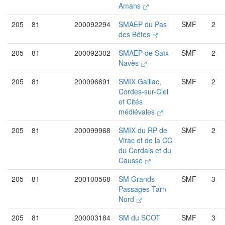
Amans
205
81
200092294
SMAEP du Pas
SMF
2
des Bêtes
205
81
200092302
SMAEP de Saïx -
SMF
2
Navès
205
81
200096691
SMIX Gaillac,
SMF
2
Cordes-sur-Ciel
et Cités
médiévales
205
81
200099968
SMIX du RP de
SMF
2
Virac et de la CC
du Cordais et du
Causse
205
81
200100568
SM Grands
SMF
3
Passages Tarn
Nord
205
81
200003184
SM du SCOT
SMF
3