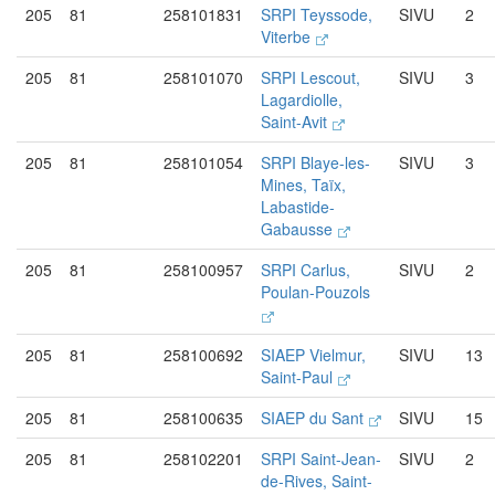
205
81
258101831
SRPI Teyssode,
SIVU
2
Viterbe
205
81
258101070
SRPI Lescout,
SIVU
3
Lagardiolle,
Saint-Avit
205
81
258101054
SRPI Blaye-les-
SIVU
3
Mines, Taïx,
Labastide-
Gabausse
205
81
258100957
SRPI Carlus,
SIVU
2
Poulan-Pouzols
205
81
258100692
SIAEP Vielmur,
SIVU
13
Saint-Paul
205
81
258100635
SIAEP du Sant
SIVU
15
205
81
258102201
SRPI Saint-Jean-
SIVU
2
de-Rives, Saint-