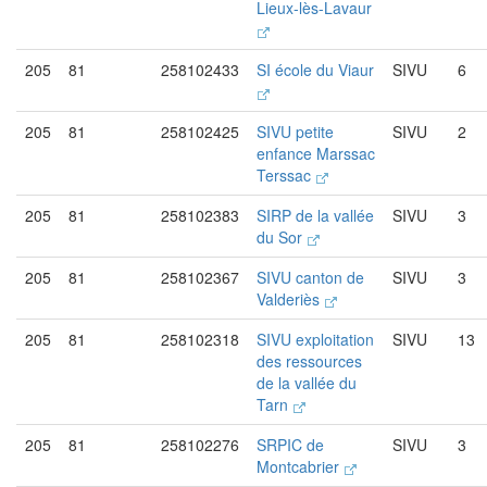
Lieux-lès-Lavaur
205
81
258102433
SI école du Viaur
SIVU
6
205
81
258102425
SIVU petite
SIVU
2
enfance Marssac
Terssac
205
81
258102383
SIRP de la vallée
SIVU
3
du Sor
205
81
258102367
SIVU canton de
SIVU
3
Valderiès
205
81
258102318
SIVU exploitation
SIVU
13
des ressources
de la vallée du
Tarn
205
81
258102276
SRPIC de
SIVU
3
Montcabrier