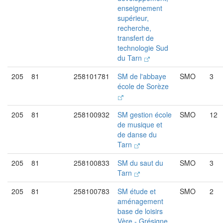
enseignement
supérieur,
recherche,
transfert de
technologie Sud
du Tarn
205
81
258101781
SM de l'abbaye
SMO
3
école de Sorèze
205
81
258100932
SM gestion école
SMO
12
de musique et
de danse du
Tarn
205
81
258100833
SM du saut du
SMO
3
Tarn
205
81
258100783
SM étude et
SMO
2
aménagement
base de loisirs
Vère - Grésigne