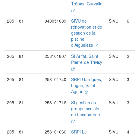
Trébas, Curvalle
205
81
940051089
SIVU de
SIVU
6
rénovation et de
gestion de la
piscine
d'Aiguelèze
205
81
258101807
SI Arifat, Saint-
SIVU
2
Pierre-de-Trivisy
205
81
258101740
SRPI Garrigues,
SIVU
3
Lugan, Saint-
Agnan
205
81
258101716
SI gestion du
SIVU
3
groupe scolaire
de Lacabarède
205
81
258101666
SRPI Le
SIVU
4