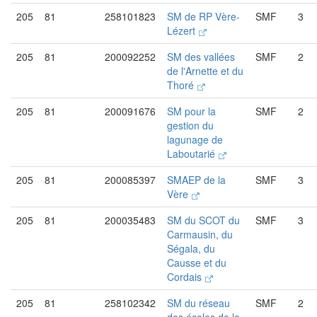
205
81
258101823
SM de RP Vère-
SMF
3
Lézert
205
81
200092252
SM des vallées
SMF
2
de l'Arnette et du
Thoré
205
81
200091676
SM pour la
SMF
2
gestion du
lagunage de
Laboutarié
205
81
200085397
SMAEP de la
SMF
3
Vère
205
81
200035483
SM du SCOT du
SMF
3
Carmausin, du
Ségala, du
Causse et du
Cordais
205
81
258102342
SM du réseau
SMF
2