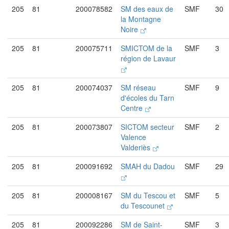
205
81
200078582
SM des eaux de
SMF
30
la Montagne
Noire
205
81
200075711
SMICTOM de la
SMF
3
région de Lavaur
205
81
200074037
SM réseau
SMF
9
d'écoles du Tarn
Centre
205
81
200073807
SICTOM secteur
SMF
2
Valence
Valderiès
205
81
200091692
SMAH du Dadou
SMF
29
205
81
200008167
SM du Tescou et
SMF
5
du Tescounet
205
81
200092286
SM de Saint-
SMF
3