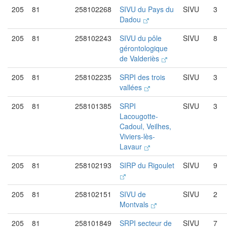
205
81
258102268
SIVU du Pays du
SIVU
3
Dadou
205
81
258102243
SIVU du pôle
SIVU
8
gérontologique
de Valderiès
205
81
258102235
SRPI des trois
SIVU
3
vallées
205
81
258101385
SRPI
SIVU
3
Lacougotte-
Cadoul, Veilhes,
Viviers-lès-
Lavaur
205
81
258102193
SIRP du Rigoulet
SIVU
9
205
81
258102151
SIVU de
SIVU
2
Montvals
205
81
258101849
SRPI secteur de
SIVU
7