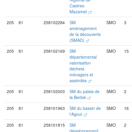
Castres-
Mazamet
205
81
258102284
SM
SMO
3
aménagement
de la découverte
(SMAD)
205
81
258102169
SM
SMO
15
départemental
valorisation
déchets
ménagers et
assimilés
205
81
258102003
SM du palais de
SMO
2
la Berbie
205
81
258101963
SM du bassin de
SMO
16
l'Agout
205
81
258101815
SM
SMO
2
développement,