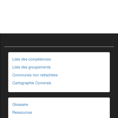
Liste des compétences
Liste des groupements
Communes non rattachées
Cartographie Comersis
Glossaire
Ressources