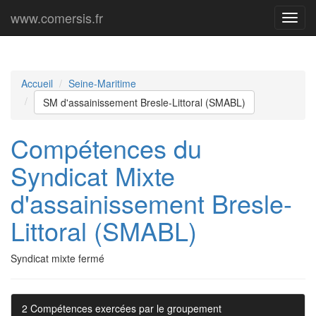
www.comersis.fr
Menu
princi
Accueil
Seine-Maritime
SM d'assainissement Bresle-Littoral (SMABL)
Compétences du
Syndicat Mixte
d'assainissement Bresle-
Littoral (SMABL)
Syndicat mixte fermé
2 Compétences exercées par le groupement