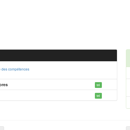
ste des compétences
ores
tri
tri