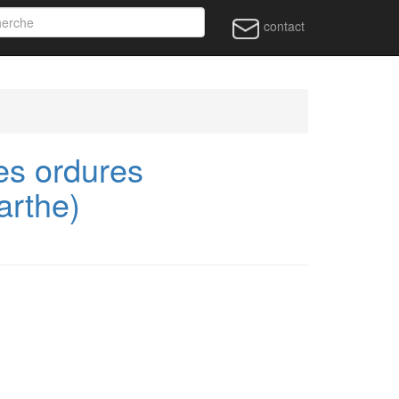
contact
es ordures
arthe)