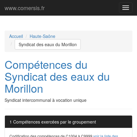
www.comersis.fr
Menu
princi
Accueil
Haute-Saône
Syndicat des eaux du Morillon
Compétences du
Syndicat des eaux du
Morillon
Syndicat intercommunal à vocation unique
1 Compétences exercées par le groupement
Codification des compétences de C1004 à C9999
voir la liste des