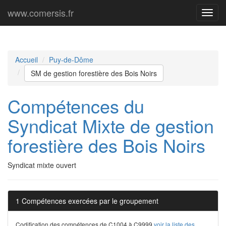
www.comersis.fr
Menu
princi
Accueil
Puy-de-Dôme
SM de gestion forestière des Bois Noirs
Compétences du
Syndicat Mixte de gestion
forestière des Bois Noirs
Syndicat mixte ouvert
1 Compétences exercées par le groupement
Codification des compétences de C1004 à C9999
voir la liste des