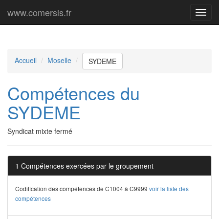
www.comersis.fr
Menu
princi
Accueil
Moselle
SYDEME
Compétences du
SYDEME
Syndicat mixte fermé
1 Compétences exercées par le groupement
Codification des compétences de C1004 à C9999
voir la liste des
compétences