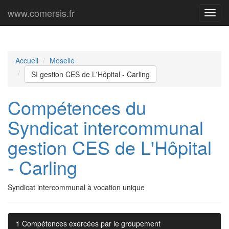
www.comersis.fr
Menu
princi
Accueil
Moselle
SI gestion CES de L'Hôpital - Carling
Compétences du
Syndicat intercommunal
gestion CES de L'Hôpital
- Carling
Syndicat intercommunal à vocation unique
1 Compétences exercées par le groupement