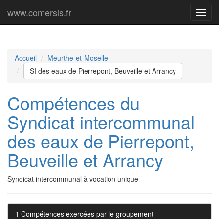
www.comersis.fr
Menu
princi
Accueil
Meurthe-et-Moselle
SI des eaux de Pierrepont, Beuveille et Arrancy
Compétences du
Syndicat intercommunal
des eaux de Pierrepont,
Beuveille et Arrancy
Syndicat intercommunal à vocation unique
1 Compétences exercées par le groupement