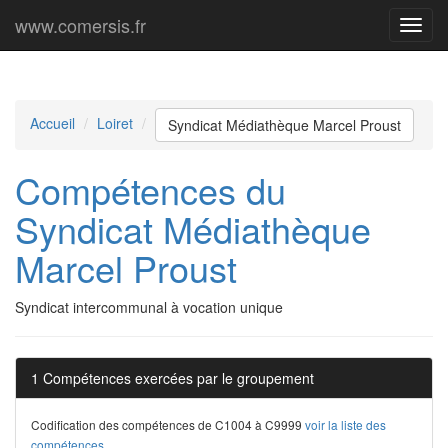
www.comersis.fr
Menu
princi
Accueil
Loiret
Syndicat Médiathèque Marcel Proust
Compétences du
Syndicat Médiathèque
Marcel Proust
Syndicat intercommunal à vocation unique
1 Compétences exercées par le groupement
Codification des compétences de C1004 à C9999
voir la liste des
compétences