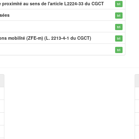
de proximité au sens de l'article L2224-33 du CGCT
tri
usées
tri
tri
ions mobilité (ZFE-m) (L. 2213-4-1 du CGCT)
tri
tri