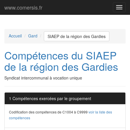
www.comersis.fr
Menu
princi
Accueil
Gard
SIAEP de la région des Gardies
Compétences du SIAEP
de la région des Gardies
Syndicat intercommunal à vocation unique
1 Compétences exercées par le groupement
Codification des compétences de C1004 à C9999
voir la liste des
compétences