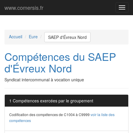
www.comersis.fr
Menu
princi
Accueil
Eure
SAEP d'Évreux Nord
Compétences du SAEP
d'Évreux Nord
Syndicat intercommunal à vocation unique
1 Compétences exercées par le groupement
Codification des compétences de C1004 à C9999
voir la liste des
compétences