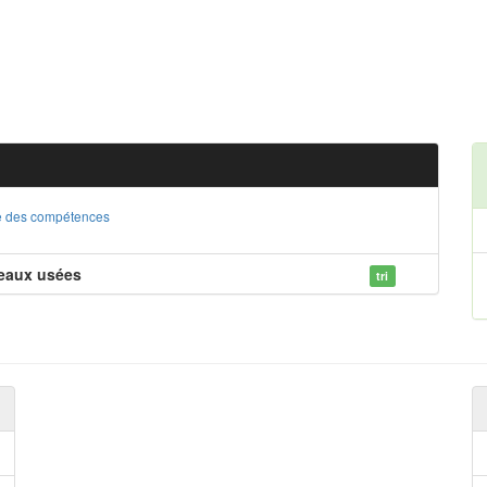
ste des compétences
 eaux usées
tri