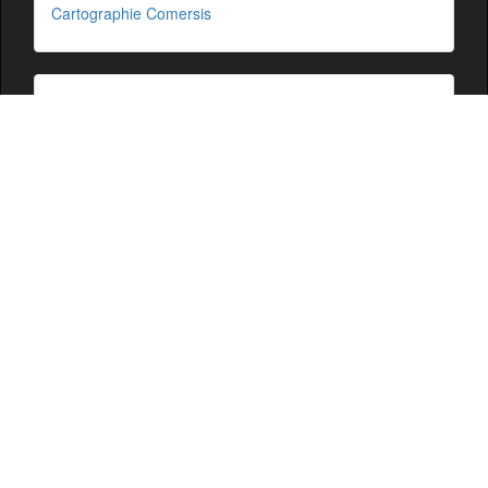
Cartographie Comersis
Glossaire
Ressources
Cartographie
Mentions légales
Comersis.fr
29630 Plougasnou
email :
du mardi au vendredi de 09h30 à 12h30
Siret : 387 676 828 00057
2026 © comersis.fr