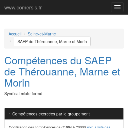
www.comersis.fr
Menu
princi
Accueil
Seine-et-Marne
SAEP de Thérouanne, Marne et Morin
Compétences du SAEP
de Thérouanne, Marne et
Morin
Syndicat mixte fermé
1 Compétences exercées par le groupement
Codification des compétences de C1004 à C9999
voir la liste des