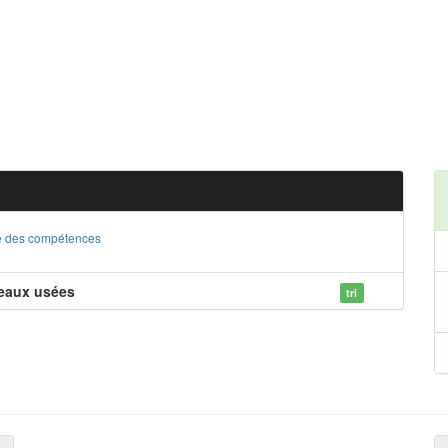
ste des compétences
 eaux usées
tri