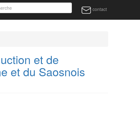
contact
ction et de
gne et du Saosnois