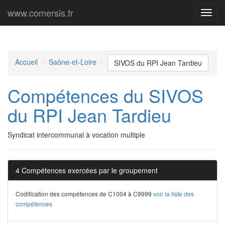
www.comersis.fr
Menu
princi
Accueil
Saône-et-Loire
SIVOS du RPI Jean Tardieu
Compétences du SIVOS
du RPI Jean Tardieu
Syndicat intercommunal à vocation multiple
4 Compétences exercées par le groupement
Codification des compétences de C1004 à C9999
voir la liste des
compétences