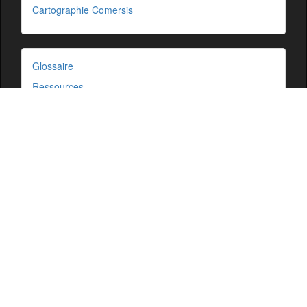
Cartographie Comersis
Glossaire
Ressources
Cartographie
Mentions légales
Comersis.fr
29630 Plougasnou
email :
du mardi au vendredi de 09h30 à 12h30
Siret : 387 676 828 00057
2026 © comersis.fr