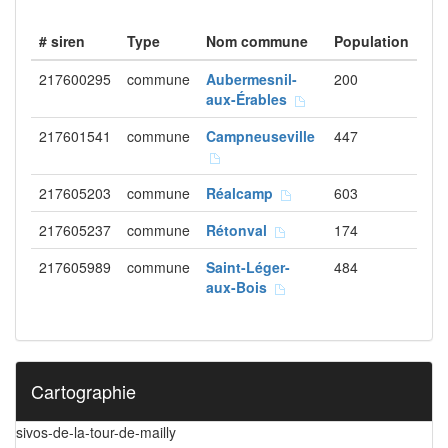
# siren
Type
Nom commune
Population
217600295
commune
Aubermesnil-
200
aux-Érables
217601541
commune
Campneuseville
447
217605203
commune
Réalcamp
603
217605237
commune
Rétonval
174
217605989
commune
Saint-Léger-
484
aux-Bois
Cartographie
sivos-de-la-tour-de-mailly