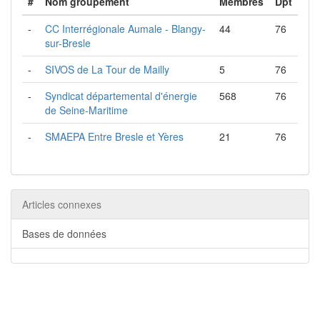
#
Nom groupement
Membres
Dpt
-
CC Interrégionale Aumale - Blangy-
44
76
sur-Bresle
-
SIVOS de La Tour de Mailly
5
76
-
Syndicat départemental d'énergie
568
76
de Seine-Maritime
-
SMAEPA Entre Bresle et Yères
21
76
Articles connexes
Bases de données