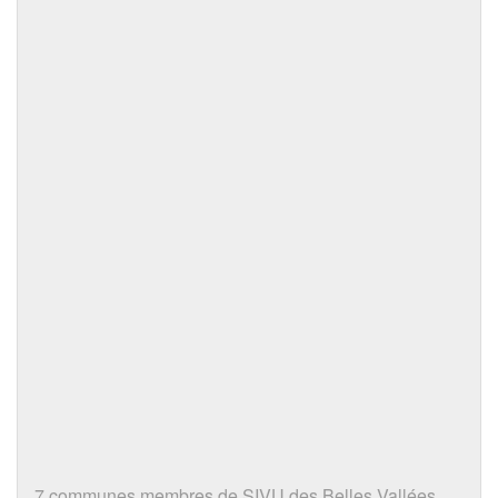
7 communes membres de SIVU des Belles Vallées