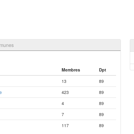
mmunes
Membres
Dpt
13
89
e
423
89
4
89
7
89
117
89