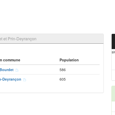
 et Prin-Deyrançon
s
m commune
Population
 Bourdet
586
in-Deyrançon
605