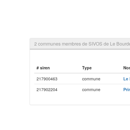
2 communes membres de SIVOS de Le Bourdet
# siren
Type
No
217900463
commune
Le
217902204
commune
Pr