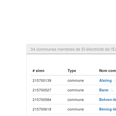
34 communes membres de SI électricité de l'E
# siren
Type
Nom com
215700139
commune
Alsting
215700527
commune
Barst
215700584
commune
Behren-l
215700618
commune
Béning-l