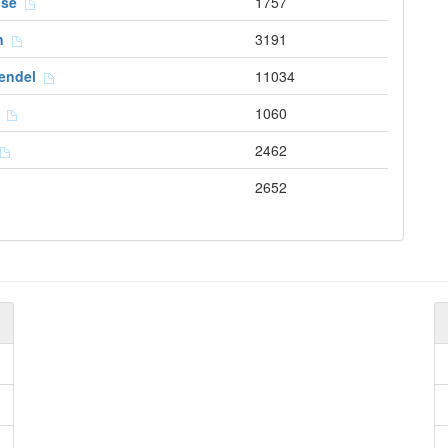
use
1757
en
3191
Wendel
11034
g
1060
2462
2652