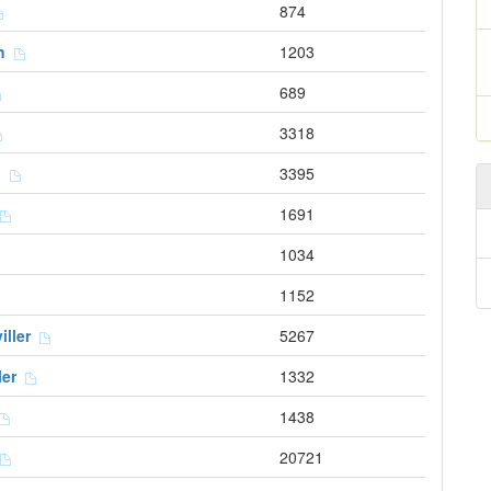
874
ch
1203
689
3318
n
3395
1691
1034
1152
iller
5267
ller
1332
1438
20721