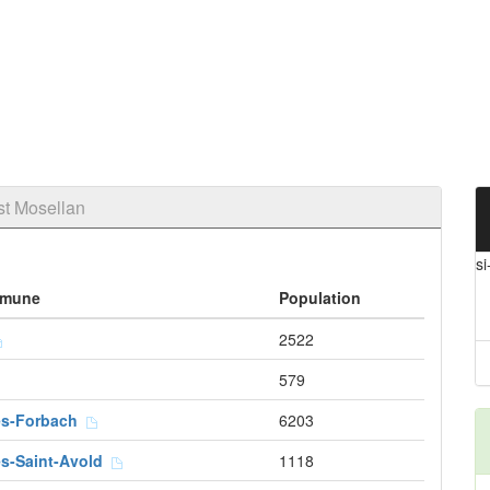
st Mosellan
si
mune
Population
2522
579
ès-Forbach
6203
ès-Saint-Avold
1118