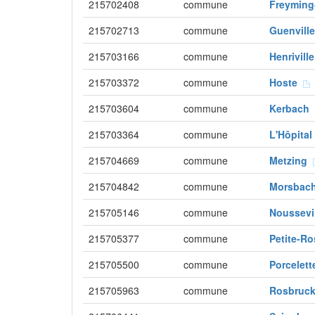
215702408
commune
Freymin
215702713
commune
Guenvill
215703166
commune
Henrivill
215703372
commune
Hoste
215703604
commune
Kerbach
215703364
commune
L'Hôpita
215704669
commune
Metzing
215704842
commune
Morsba
215705146
commune
Noussevi
215705377
commune
Petite-R
215705500
commune
Porcelet
215705963
commune
Rosbruc