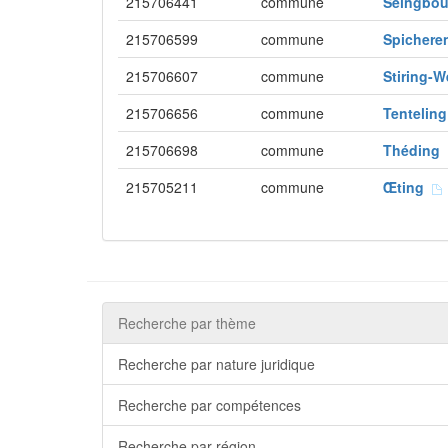
215706441
commune
Seingbo
215706599
commune
Spicher
215706607
commune
Stiring-
215706656
commune
Tentelin
215706698
commune
Théding
215705211
commune
Œting
Recherche par thème
Recherche par nature juridique
Recherche par compétences
Recherche par région