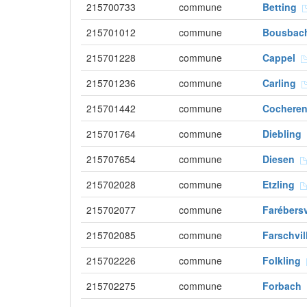
215700733
commune
Betting
215701012
commune
Bousba
215701228
commune
Cappel
215701236
commune
Carling
215701442
commune
Cochere
215701764
commune
Diebling
215707654
commune
Diesen
215702028
commune
Etzling
215702077
commune
Farébersv
215702085
commune
Farschvi
215702226
commune
Folkling
215702275
commune
Forbach