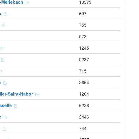
g-Merlebach
13379
er
697
e
755
578
1245
l
5237
715
ch
2664
ller-Saint-Nabor
1204
osselle
6228
te
2446
k
744