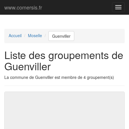
www.comersis.fr
Menu
princi
Accueil
Moselle
Guenviller
Liste des groupements de
Guenviller
La commune de Guenviller est membre de 4 groupement(s)