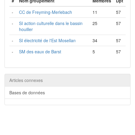
#
Nom groupement
Membres
Dpt
-
CC de Freyming-Merlebach
11
57
-
SI action culturelle dans le bassin
25
57
houiller
-
SI électricité de l'Est Mosellan
34
57
-
SM des eaux de Barst
5
57
Articles connexes
Bases de données