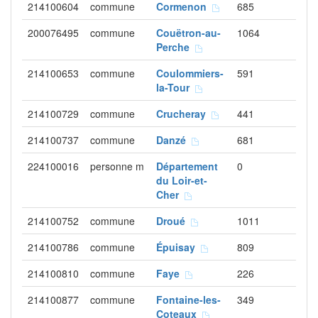
214100604
commune
Cormenon
685
200076495
commune
Couëtron-au-
1064
Perche
214100653
commune
Coulommiers-
591
la-Tour
214100729
commune
Crucheray
441
214100737
commune
Danzé
681
224100016
personne m
Département
0
du Loir-et-
Cher
214100752
commune
Droué
1011
214100786
commune
Épuisay
809
214100810
commune
Faye
226
214100877
commune
Fontaine-les-
349
Coteaux