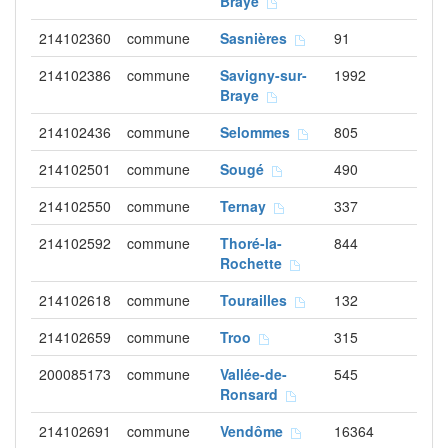
Braye
214102360
commune
Sasnières
91
214102386
commune
Savigny-sur-
1992
Braye
214102436
commune
Selommes
805
214102501
commune
Sougé
490
214102550
commune
Ternay
337
214102592
commune
Thoré-la-
844
Rochette
214102618
commune
Tourailles
132
214102659
commune
Troo
315
200085173
commune
Vallée-de-
545
Ronsard
214102691
commune
Vendôme
16364