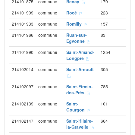
214101875
commune
Renay
179
214101909
commune
Rocé
223
214101933
commune
Romilly
157
214101966
commune
Ruan-sur-
83
Egvonne
214101990
commune
Saint-Amand-
1254
Longpré
214102014
commune
Saint-Arnoult
305
214102097
commune
Saint-Firmin-
785
des-Prés
214102139
commune
Saint-
101
Gourgon
214102147
commune
Saint-Hilaire-
664
la-Gravelle