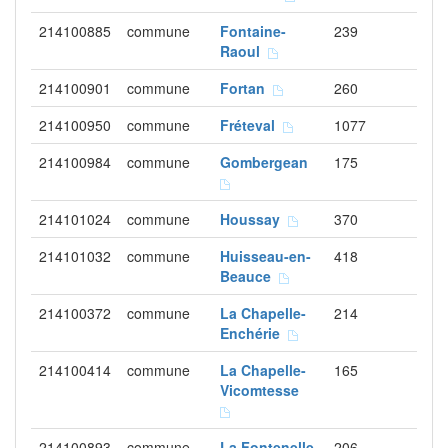
214100885
commune
Fontaine-
239
Raoul
214100901
commune
Fortan
260
214100950
commune
Fréteval
1077
214100984
commune
Gombergean
175
214101024
commune
Houssay
370
214101032
commune
Huisseau-en-
418
Beauce
214100372
commune
La Chapelle-
214
Enchérie
214100414
commune
La Chapelle-
165
Vicomtesse
214100893
commune
La Fontenelle
206