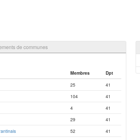
upements de communes
Membres
Dpt
25
41
104
41
4
41
29
41
antinais
52
41