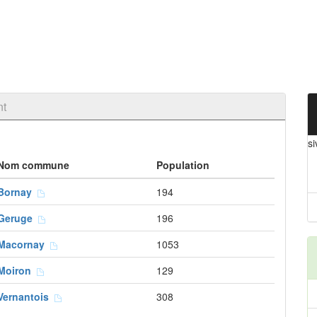
nt
s
Nom commune
Population
Bornay
194
Geruge
196
Macornay
1053
Moiron
129
Vernantois
308