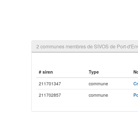
2 communes membres de SIVOS de Port-d'En
# siren
Type
N
211701347
commune
C
211702857
commune
P