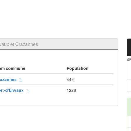
vaux et Crazannes
s
om commune
Population
razannes
449
ort-d'Envaux
1228