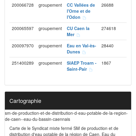
200066728
groupement
CC Vallées de
26688
l'Orne et de
l'Odon
200065597
groupement
CU Caen la
274618
Mer
200097970
groupement
Eau en Val-ès-
28440
Dunes
251400289
groupement
SIAEP Troarn -
1867
Saint-Pair
Cartographie
sm-de-production-et-de-distribution-d-eau-potable-de-la-region-
de-caen--eau-du-bassin-caennais
Carte de le Syndicat mixte fermé SM de production et de
distribution d'eau potable de la région de Caen, Eau du