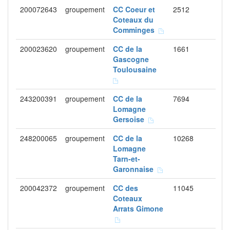
200072643
groupement
CC Coeur et
2512
Coteaux du
Comminges
200023620
groupement
CC de la
1661
Gascogne
Toulousaine
243200391
groupement
CC de la
7694
Lomagne
Gersoise
248200065
groupement
CC de la
10268
Lomagne
Tarn-et-
Garonnaise
200042372
groupement
CC des
11045
Coteaux
Arrats Gimone