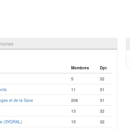
mmunes
Membres
Dpt
5
32
ents
11
31
ges et de la Save
206
31
13
32
gne (SYGRAL)
15
32