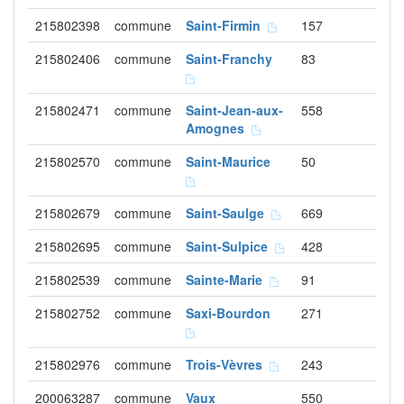
215802398
commune
Saint-Firmin
157
215802406
commune
Saint-Franchy
83
215802471
commune
Saint-Jean-aux-
558
Amognes
215802570
commune
Saint-Maurice
50
215802679
commune
Saint-Saulge
669
215802695
commune
Saint-Sulpice
428
215802539
commune
Sainte-Marie
91
215802752
commune
Saxi-Bourdon
271
215802976
commune
Trois-Vèvres
243
200063287
commune
Vaux
550