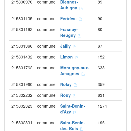
215800970
commune
Diennes-
89
Aubigny
215801135
commune
Fertrève
90
215801192
commune
Frasnay-
80
Reugny
215801366
commune
Jailly
67
215801432
commune
Limon
152
215801762
commune
Montigny-aux-
638
Amognes
215801960
commune
Nolay
359
215802232
commune
Rouy
631
215802323
commune
Saint-Benin-
1274
d'Azy
215802331
commune
Saint-Benin-
196
des-Bois