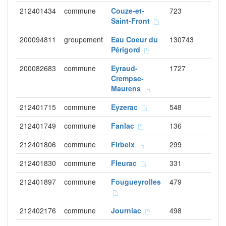
212401434
commune
Couze-et-
723
Saint-Front
200094811
groupement
Eau Coeur du
130743
Périgord
200082683
commune
Eyraud-
1727
Crempse-
Maurens
212401715
commune
Eyzerac
548
212401749
commune
Fanlac
136
212401806
commune
Firbeix
299
212401830
commune
Fleurac
331
212401897
commune
Fougueyrolles
479
212402176
commune
Journiac
498