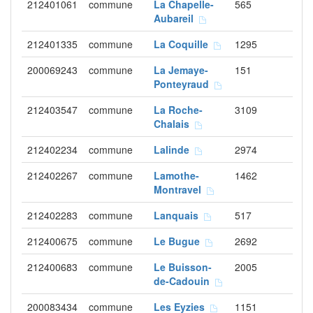
212401061
commune
La Chapelle-
565
Aubareil
212401335
commune
La Coquille
1295
200069243
commune
La Jemaye-
151
Ponteyraud
212403547
commune
La Roche-
3109
Chalais
212402234
commune
Lalinde
2974
212402267
commune
Lamothe-
1462
Montravel
212402283
commune
Lanquais
517
212400675
commune
Le Bugue
2692
212400683
commune
Le Buisson-
2005
de-Cadouin
200083434
commune
Les Eyzies
1151