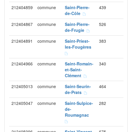
212404859
commune
Saint-Pierre-
439
de-Côle
212404867
commune
Saint-Pierre-
526
de-Frugie
212404891
commune
Saint-Priest-
383
les-Fougères
212404966
commune
Saint-Romain-
340
et-Saint-
Clément
212405013
commune
Saint-Seurin-
464
de-Prats
212405047
commune
Saint-Sulpice-
282
de-
Roumagnac
212405096
commune
Saint-Vincent-
675