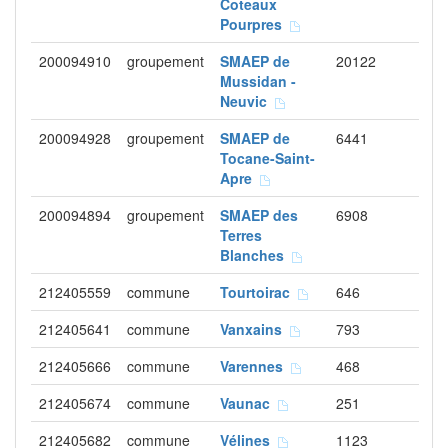
Coteaux
Pourpres
200094910
groupement
SMAEP de
20122
Mussidan -
Neuvic
200094928
groupement
SMAEP de
6441
Tocane-Saint-
Apre
200094894
groupement
SMAEP des
6908
Terres
Blanches
212405559
commune
Tourtoirac
646
212405641
commune
Vanxains
793
212405666
commune
Varennes
468
212405674
commune
Vaunac
251
212405682
commune
Vélines
1123