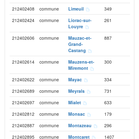
212402408
commune
Limeuil
349
212402424
commune
Liorac-sur-
261
Louyre
212402606
commune
Mauzac-et-
887
Grand-
Castang
212402614
commune
Mauzens-et-
300
Miremont
212402622
commune
Mayac
334
212402689
commune
Meyrals
731
212402697
commune
Mialet
633
212402812
commune
Monsac
179
212402887
commune
Montazeau
296
212402895
commune
Montcaret
1407