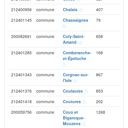
212400956
commune
Chalais
407
212401145
commune
Chassaignes
79
200082691
commune
Coly-Saint-
658
Amand
212401285
commune
Comberanche-
168
et-Épeluche
212401343
commune
Corgnac-sur-
867
l'Isle
212401376
commune
Coulaures
853
212401418
commune
Coutures
202
200059756
commune
Coux et
1268
Bigaroque-
Mouzens