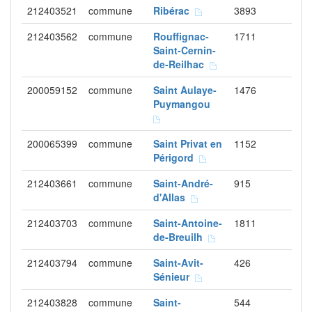
212403521
commune
Ribérac
3893
212403562
commune
Rouffignac-
1711
Saint-Cernin-
de-Reilhac
200059152
commune
Saint Aulaye-
1476
Puymangou
200065399
commune
Saint Privat en
1152
Périgord
212403661
commune
Saint-André-
915
d'Allas
212403703
commune
Saint-Antoine-
1811
de-Breuilh
212403794
commune
Saint-Avit-
426
Sénieur
212403828
commune
Saint-
544