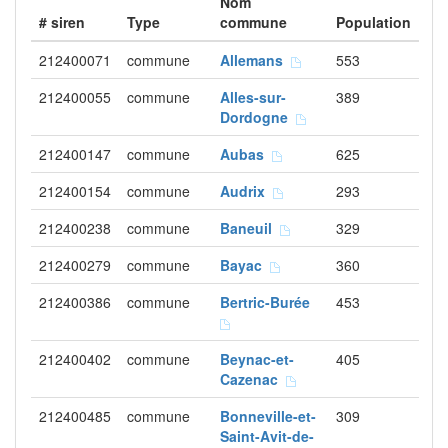
Nom
# siren
Type
commune
Population
212400071
commune
Allemans
553
212400055
commune
Alles-sur-
389
Dordogne
212400147
commune
Aubas
625
212400154
commune
Audrix
293
212400238
commune
Baneuil
329
212400279
commune
Bayac
360
212400386
commune
Bertric-Burée
453
212400402
commune
Beynac-et-
405
Cazenac
212400485
commune
Bonneville-et-
309
Saint-Avit-de-