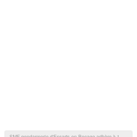
SMF gendarmerie d'Essarts-en-Bocage adhère à 1