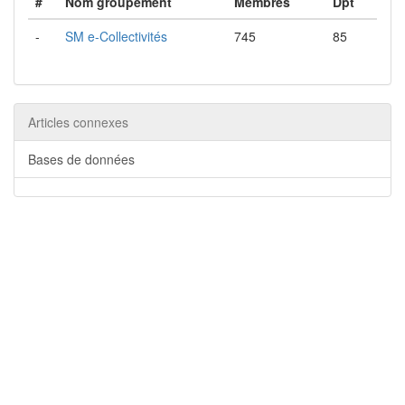
#
Nom groupement
Membres
Dpt
-
SM e-Collectivités
745
85
Articles connexes
Bases de données