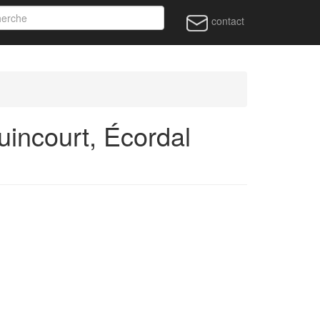
contact
incourt, Écordal